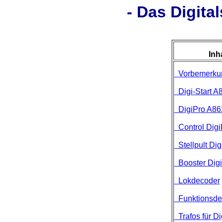
- Das Digita
Inh
Vorbemerku
Digi-Start A
DigiPro A86
Control Dig
Stellpult Di
Booster Dig
Lokdecoder
Funktionsde
Trafos für Di