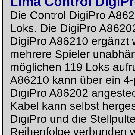
Lima Control DigiP
Die Control DigiPro A8621
Loks. Die DigiPro A8620
DigiPro A86210 ergänzt
mehrere Spieler unabhän
möglichen 119 Loks aufru
A86210 kann über ein 4-p
DigiPro A86202 angestec
Kabel kann selbst herges
DigiPro und die Stellpult
Reihenfolge verbunden 