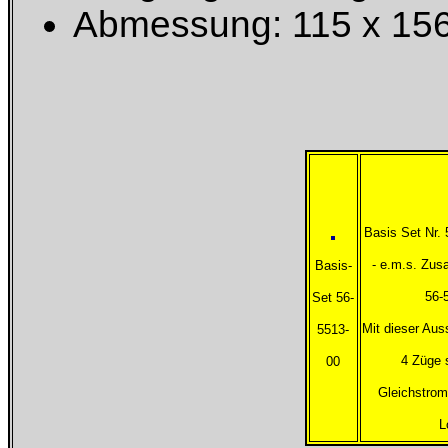
Abmessung: 115 x 15
Basis Set Nr. 
- e.m.s. Zus
Basis-
56-
Set 56-
Mit dieser Aus
5513-
4 Züge 
00
Gleichstrom
L