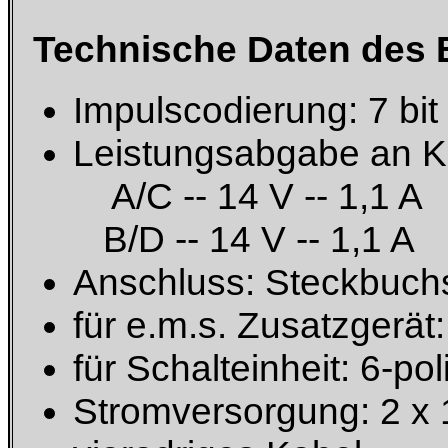
Technische Daten des B
Impulscodierung: 7 bit
Leistungsabgabe an Kl
A/C -- 14 V -- 1,1 A
B/D -- 14 V -- 1,1 A
Anschluss: Steckbuch
für e.m.s. Zusatzgerät:
für Schalteinheit: 6-pol
Stromversorgung: 2 x 1