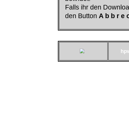
Falls ihr den Downloa
den Button
A b b r e 
hp