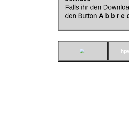
Falls ihr den Downloa
den Button
A b b r e 
hp