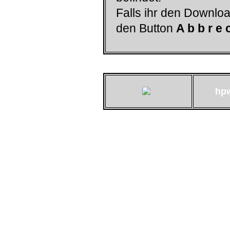
Falls ihr den Downloa
den Button
A b b r e 
hp