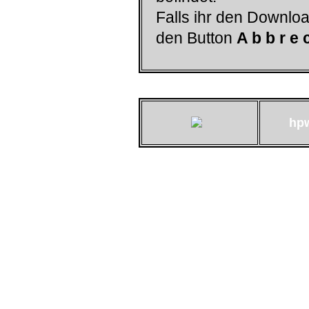
Falls ihr den Downloa
den Button
A b b r e 
hp