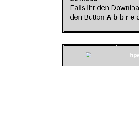
Falls ihr den Downloa
den Button
A b b r e 
hp