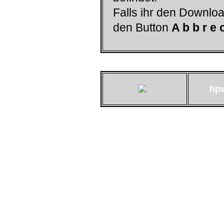
Falls ihr den Downloa
den Button
A b b r e 
hp