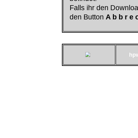
Falls ihr den Downloa
den Button
A b b r e 
hp