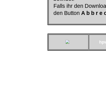
Falls ihr den Downloa
den Button
A b b r e 
hp