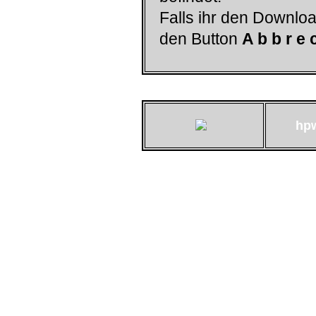
Falls ihr den Downloa
den Button
A b b r e 
hp