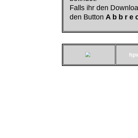
Falls ihr den Downloa
den Button
A b b r e 
hp