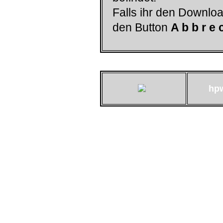
Falls ihr den Downloa
den Button
A b b r e 
hp