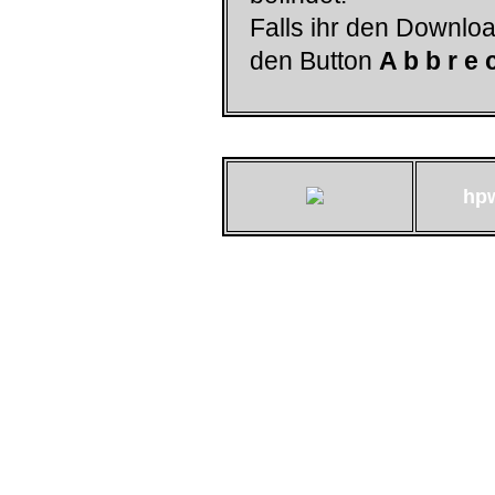
Falls ihr den Downloa
den Button
A b b r e 
hp