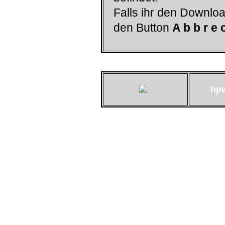
Falls ihr den Downloa
den Button
A b b r e 
hp