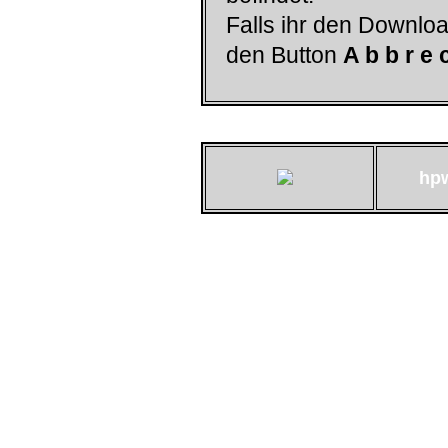
Falls ihr den Downloa
den Button
A b b r e 
hp