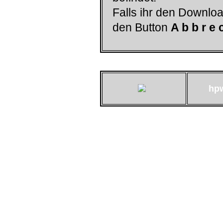
Falls ihr den Downloa
den Button
A b b r e 
hp