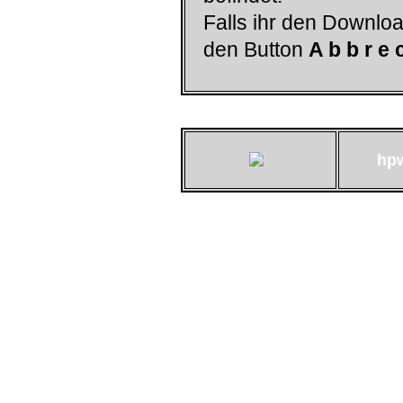
Falls ihr den Downloa
den Button
A b b r e 
hp