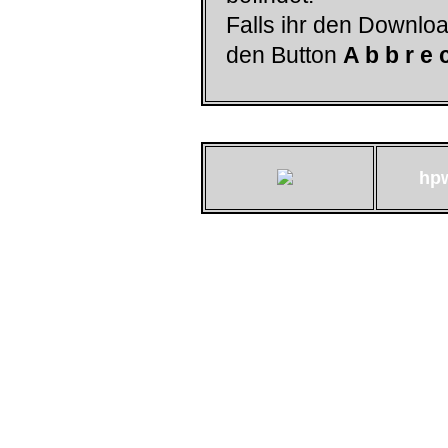
Falls ihr den Downloa
den Button
A b b r e 
hp