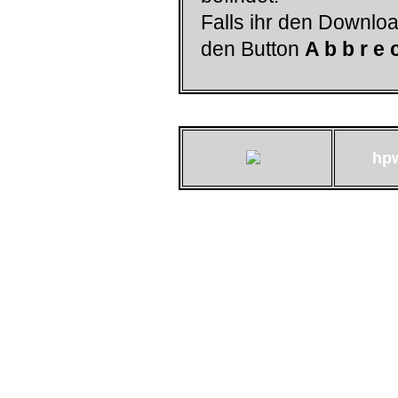
Falls ihr den Downloa
den Button
A b b r e 
hp