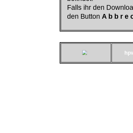
Falls ihr den Downloa
den Button
A b b r e 
hp