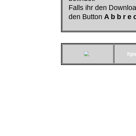
Falls ihr den Downloa
den Button
A b b r e 
hp