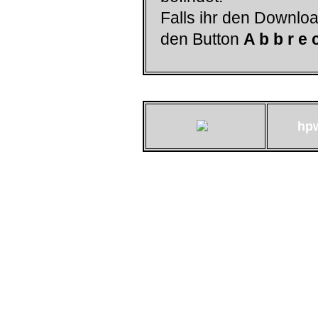
Falls ihr den Downloa
den Button
A b b r e 
hp