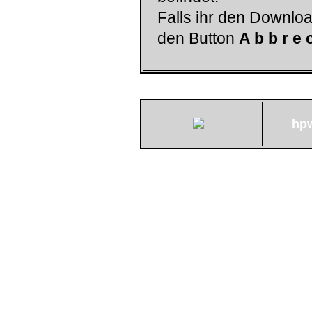
Falls ihr den Downloa
den Button
A b b r e 
hp