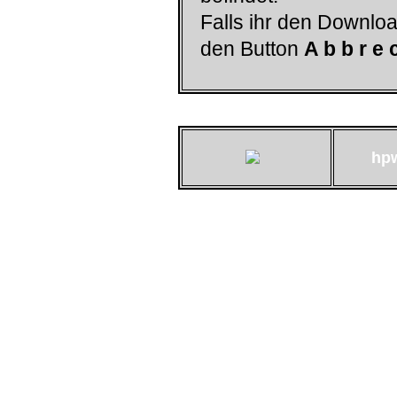
Falls ihr den Downloa
den Button
A b b r e 
hp