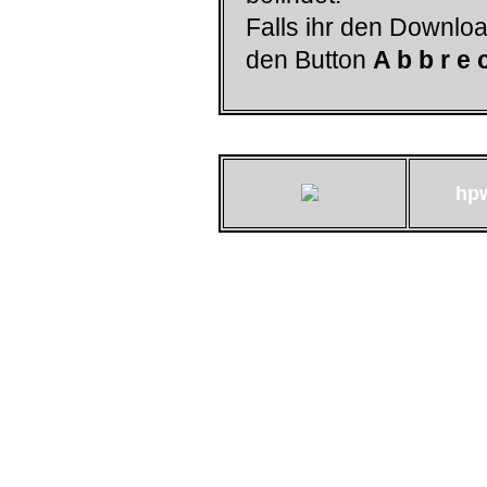
Falls ihr den Downloa
den Button
A b b r e 
hp