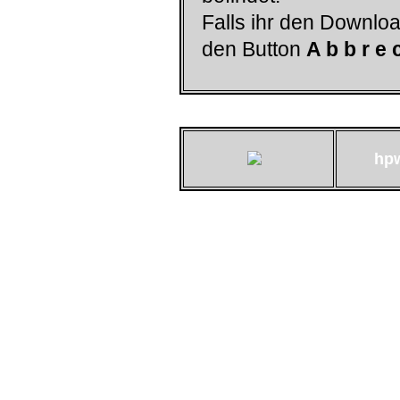
Falls ihr den Downloa
den Button
A b b r e 
hp