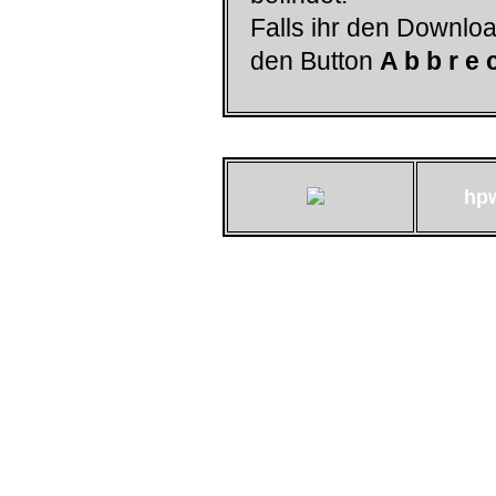
Falls ihr den Downloa
den Button
A b b r e 
hp