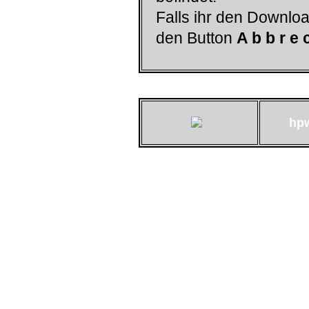
Falls ihr den Downloa
den Button
A b b r e 
hp