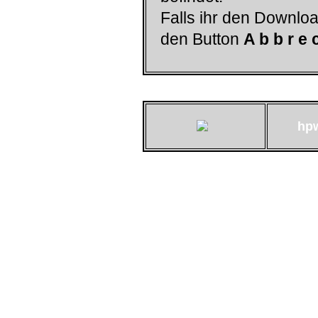
Falls ihr den Downloa
den Button
A b b r e 
hp