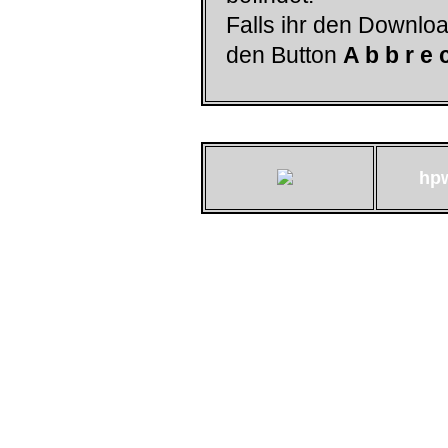
Falls ihr den Downloa
den Button
A b b r e 
hp