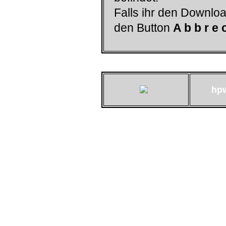
Falls ihr den Downloa
den Button
A b b r e 
hp