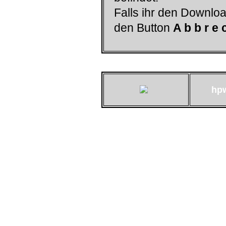
Falls ihr den Downloa
den Button
A b b r e 
hp