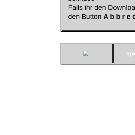
Falls ihr den Downloa
den Button
A b b r e 
hp