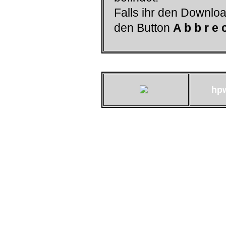
Falls ihr den Downloa
den Button
A b b r e 
hp