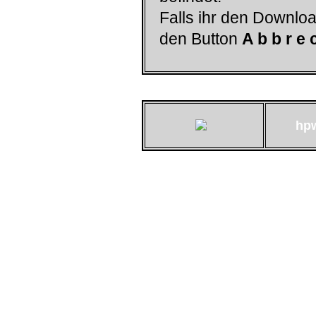
Falls ihr den Downloa
den Button
A b b r e 
hp