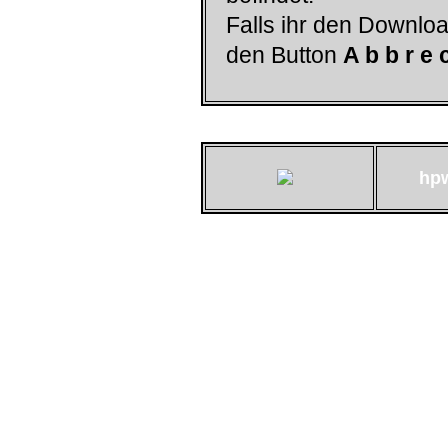
Falls ihr den Downloa
den Button
A b b r e 
hp