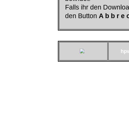
Falls ihr den Downloa
den Button
A b b r e 
hp