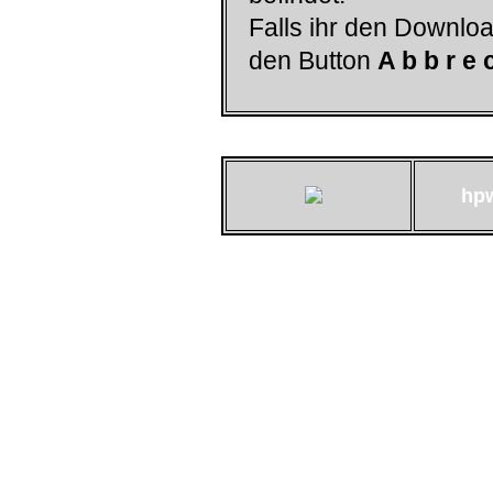
Falls ihr den Downloa
den Button
A b b r e 
hp