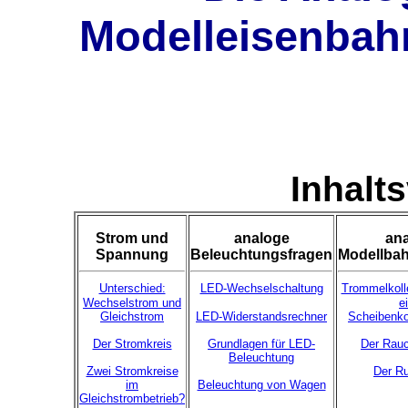
Modelleisenbahn
Inhalt
Strom und
analoge
an
Spannung
Beleuchtungsfragen
Modellba
Unterschied:
LED-Wechselschaltung
Trommelkoll
Wechselstrom und
e
Gleichstrom
LED-Widerstandsrechner
Scheibenko
Der Stromkreis
Grundlagen für LED-
Der Rauc
Beleuchtung
Zwei Stromkreise
Der R
im
Beleuchtung von Wagen
Gleichstrombetrieb?