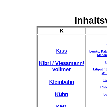
Inhalts
K
L
Kiss
Lemke, Kato
Mehan
Kibri / Viessmann/
L
Vollmer
Liliput /
Wil
Li
Kleinbahn
LS-
Kühn
L
KM1