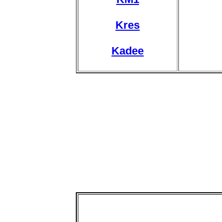
Kres
Kadee